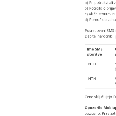
a) Pri potrditvi ali
b) Potrdilo o prijav
c) Ali če storitev ni
d) Pomoč ob zaht
Posredovani SMS-i 
Debitel naročniki i
Ime SMS
storitve
NTH
NTH
Cene vključujejo 
Opozorilo Mobiu
pozitivno. Prav za