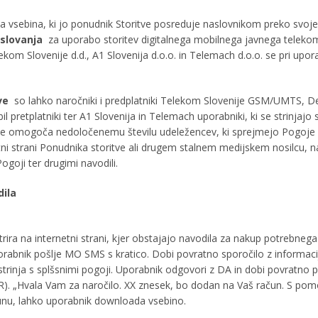
a vsebina, ki jo ponudnik Storitve posreduje naslovnikom preko svoj
oslovanja
za uporabo storitev digitalnega mobilnega javnega teleko
kom Slovenije d.d., A1 Slovenija d.o.o. in Telemach d.o.o. se pri upor
ve
so lahko naročniki i predplatniki Telekom Slovenije GSM/UMTS, Deb
bil pretplatniki ter A1 Slovenija in Telemach uporabniki, ki se strinjajo 
se omogoča nedoločenemu številu udeležencev, ki sprejmejo Pogoje 
tni strani Ponudnika storitve ali drugem stalnem medijskem nosilcu, n
Pogoji ter drugimi navodili.
dila
trira na internetni strani, kjer obstajajo navodila za nakup potrebneg
abnik pošlje MO SMS s kratico. Dobi povratno sporočilo z informacij
trinja s splšsnimi pogoji. Uporabnik odgovori z DA in dobi povratno 
R). „Hvala Vam za naročilo. XX znesek, bo dodan na Vaš račun. S po
unu, lahko uporabnik downloada vsebino.