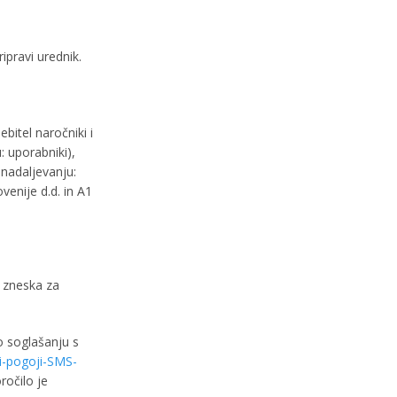
ipravi urednik.
bitel naročniki i
: uporabniki),
 nadaljevanju:
enije d.d. in A1
a zneska za
o soglašanju s
i-pogoji-SMS-
očilo je