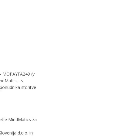
S – MOPAYFA249 (v
MindMatics za
 ponudnika storitve
jetje MindMatics za
ovenija d.o.o. in