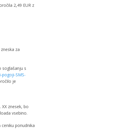
oročila 2,49 EUR z
a zneska za
o soglašanju s
i-pogoji-SMS-
očilo je
. XX znesek, bo
loada vsebino.
em ceniku ponudnika