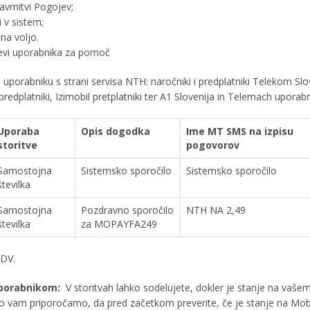
 zavrnitvi Pogojev;
i v sistem;
 na voljo.
evi uporabnika za pomoč
uporabniku s strani servisa NTH: naročniki i predplatniki Telekom S
 predplatniki, Izimobil pretplatniki ter A1 Slovenija in Telemach uporabn
Uporaba
Opis dogodka
Ime MT SMS na izpisu
storitve
pogovorov
Samostojna
Sistemsko sporočilo
Sistemsko sporočilo
številka
Samostojna
Pozdravno sporočilo
NTH NA 2,49
številka
za MOPAYFA249
DDV.
porabnikom:
V storitvah lahko sodelujete, dokler je stanje na vaš
to vam priporočamo, da pred začetkom preverite, če je stanje na Mob