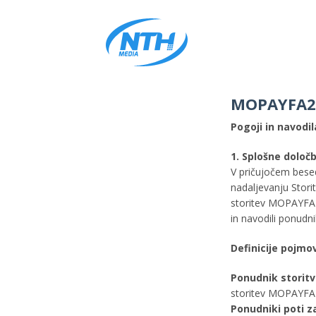
MOPAYFA2
Pogoji in navodi
1. Splošne določ
V pričujočem bese
nadaljevanju Stori
storitev MOPAYFA249
in navodili ponudni
Definicije pojmo
Ponudnik storit
storitev MOPAYFA24
Ponudniki poti 