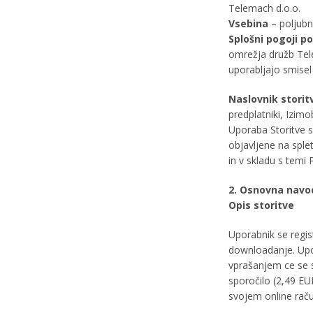
Telemach d.o.o.
Vsebina
– poljubn
Splošni pogoji p
omrežja družb Tele
uporabljajo smisel
Naslovnik storit
predplatniki, Izimo
Uporaba Storitve 
objavljene na sple
in v skladu s temi 
2. Osnovna navo
Opis storitve
Uporabnik se regis
downloadanje. Upor
vprašanjem ce se s
sporočilo (2,49 EU
svojem online rač