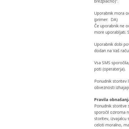
brezplačno)”.
Uporabnik mora od
(primer: DA)
Če uporabnik ne o
more uporabljati. S
Uporabnik dobi pov
dodan na Vaš raču
Vsa SMS sporočila,
poti (operaterja).
Ponudnik storitev l
obveznosti izhajajo
Pravila obnašanj
Ponudnik storitve 
sporočil oziroma n
storitev, izvajalc
celoti moralno, ma