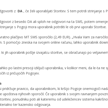
govoriti z
DA
, če želi uporabljati Storitev. S tem potrdi strinjanje s 
dgovori z besedo DA ali sploh ne odgovori na ta SMS, potem omenjen
trinjanje s Pogoji mora uporabnik potrditi le ob prvi uporabi Storitve.
ratno plačljivo MT SMS sporočilo (2,49 EUR). „Hvala Vam za naročilo
n. S pomočjo zneska na svojem online računu, lahko uporabnik down
 ki jih uporabnik pošlje izvajalcu storitve, se obračunajo po veljavn
ahko po lastni presoji izključi uporabnika, v kolikor meni, da le-ta ne 
čih iz pričujočih Pogojev.
a
si pridržuje pravico, da uporabnikom, ki kršijo Pogoje onemogoči nada
e upošteva njihovih sporočil. Če uporabnik s svojim ravnanjem povzr
u storitev, ponudniku poti ali kateremu od udeležencev sistema kakršno
terialno ter kazensko odgovarja.