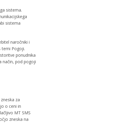
ega sistema.
munikacijskega
abi sistema
itel naročniki i
s temi Pogoji.
storitve ponudnika
a način, pod pogoji
a zneska za
o o ceni in
plačljivo MT SMS
močjo zneska na