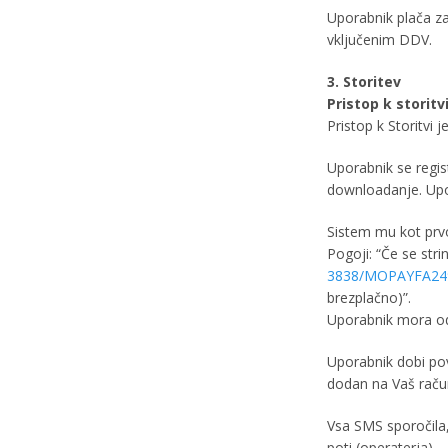
Uporabnik plača z
vključenim DDV.
3. Storitev
Pristop k storitv
Pristop k Storitvi 
Uporabnik se regis
downloadanje. Upo
Sistem mu kot prv
Pogoji: “Če se stri
3838/MOPAYFA24
brezplačno)”.
Uporabnik mora odgo
Uporabnik dobi pov
dodan na Vaš raču
Vsa SMS sporočila,
poti (operaterja).