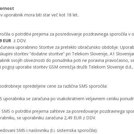
vornost
 uporabnik mora biti star več kot 18 let..
čila o potrditvi prejema za posredovanje pozdravnega sporočila v ok
49 EUR
z DDV.
ačunava uporabnino Storitve za preteklo obračunsko obdobje. Uporabn
skupini storitev “dodatne storitve” pri Telekom Slovenije, A1 Slovenij
rabnik svojih obveznosti do ponudnika poti ne poravna pravočasno, s
i pogoji uporabe storitev GSM omrežja družb Telekom Slovenije d.d., 
podrobneje opredeljene cene za različna SMS sporočila:
MS uporabnika se zaračuna po vsakokratnem veljavnem ceniku ponudni
i SMS o potrditvi prejema zahteve za posredovanje pozdravnega sporo
orabniku, se uporabniku zaračuna 2,49 EUR z DDV.
edovani SMS-i naslovniku (t.i. sistemska sporočila):