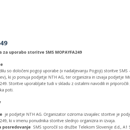
49
la za uporabo storitve SMS
MOPAYFA249
be
dilu so določeni pogoji uporabe (v nadaljevanju Pogoji) storitve SM
tev), ki jo ponuja podjetje NTH AG, ter organizira in izvaja podjetje 
. Storitve uporabljate tudi v skladu z ostalimi navodili in priporočili
ka poti.
v
ve
je podjetje NTH AG. Organizator oziroma izvajalec storitve je pod
9, ki v imenu ponudnika storitve slednjo organizira in izvaja.
za posredovanje
SMS sporočil so družbe Telekom Slovenije d.d., A1 Sl