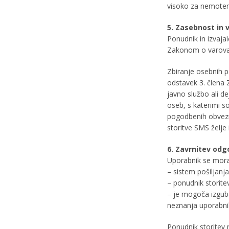
visoko za nemote
5. Zasebnost in 
Ponudnik in izvaja
Zakonom o varova
Zbiranje osebnih p
odstavek 3. člena 
javno službo ali d
oseb, s katerimi s
pogodbenih obvezn
storitve SMS želje
6. Zavrnitev odg
Uporabnik se mora
– sistem pošiljanj
– ponudnik storite
– je mogoča izguba
neznanja uporabni
Ponudnik storitev 