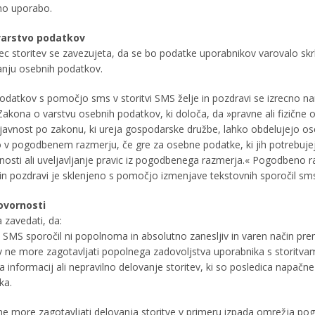
no uporabo.
varstvo podatkov
lec storitev se zavezujeta, da se bo podatke uporabnikov varovalo skr
nju osebnih podatkov.
odatkov s pomočjo sms v storitvi SMS želje in pozdravi se izrecno na
Zakona o varstvu osebnih podatkov, ki določa, da »pravne ali fizične o
ejavnost po zakonu, ki ureja gospodarske družbe, lahko obdelujejo o
o v pogodbenem razmerju, če gre za osebne podatke, ki jih potrebujej
osti ali uveljavljanje pravic iz pogodbenega razmerja.« Pogodbeno r
 in pozdravi je sklenjeno s pomočjo izmenjave tekstovnih sporočil sm
ovornosti
 zavedati, da:
a SMS sporočil ni popolnoma in absolutno zanesljiv in varen način pre
v ne more zagotavljati popolnega zadovoljstva uporabnika s storitvam
 informacij ali nepravilno delovanje storitev, ki so posledica napačn
ka.
ne more zagotavljati delovanja storitve v primeru izpada omrežja po