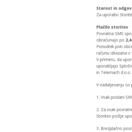
Starost in odgo
Za uporabo Storitev
Plačilo storitev
Povratna SMS sporo
obračunajo po
2,
Ponudnik poti obr
računu izkazana v 
V primeru, da upo
uporabljajo Splošn
in Telemach d.o.o.
V nadaljevanju so 
1. Vsak poslani S
2. Za vsak povratn
Storitev pošlje up
3. Brezplačno posr