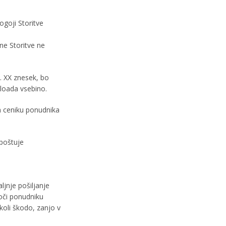
Pogoji Storitve
e Storitve ne
. XX znesek, bo
loada vsebino.
em ceniku ponudnika
spoštuje
ljnje pošiljanje
oči ponudniku
koli škodo, zanjo v