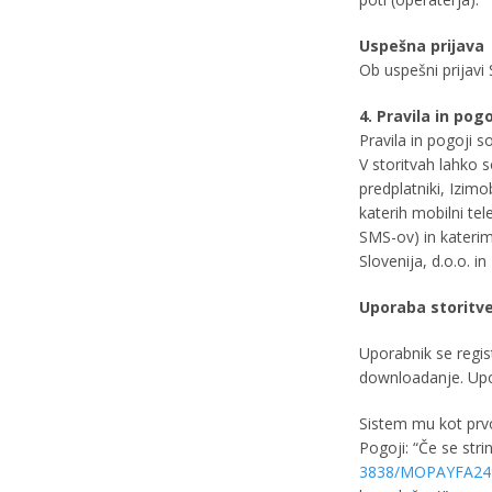
Uspešna prijava
Ob uspešni prijavi 
4. Pravila in pog
Pravila in pogoji 
V storitvah lahko 
predplatniki, Izimo
katerih mobilni te
SMS-ov) in kateri
Slovenija, d.o.o. i
Uporaba storitv
Uporabnik se regis
downloadanje. Upo
Sistem mu kot prv
Pogoji: “Če se stri
3838/MOPAYFA24