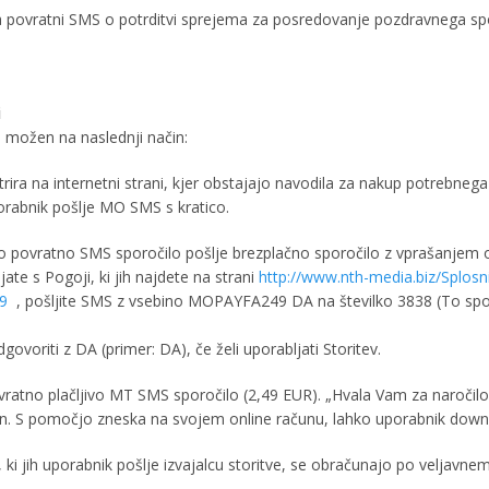
a povratni SMS o potrditvi sprejema za posredovanje pozdravnega sp
i
je možen na naslednji način:
trira na internetni strani, kjer obstajajo navodila za nakup potrebneg
rabnik pošlje MO SMS s kratico.
o povratno SMS sporočilo pošlje brezplačno sporočilo z vprašanjem 
njate s Pogoji, ki jih najdete na strani
http://www.nth-media.biz/Splosn
9
, pošljite SMS z vsebino MOPAYFA249 DA na številko 3838 (To spor
voriti z DA (primer: DA), če želi uporabljati Storitev.
ratno plačljivo MT SMS sporočilo (2,49 EUR). „Hvala Vam za naročilo
n. S pomočjo zneska na svojem online računu, lahko uporabnik down
 ki jih uporabnik pošlje izvajalcu storitve, se obračunajo po veljavn