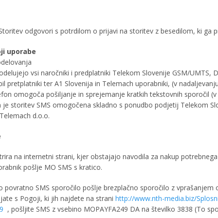
Storitev odgovori s potrdilom o prijavi na storitev z besedilom, ki ga pr
oji uporabe
sodelovanja
sodelujejo vsi naročniki i predplatniki Telekom Slovenije GSM/UMTS, De
bil pretplatniki ter A1 Slovenija in Telemach uporabniki, (v nadaljevanju
lefon omogoča pošiljanje in sprejemanje kratkih tekstovnih sporočil (v
m je storitev SMS omogočena skladno s ponudbo podjetij Telekom Slov
n Telemach d.o.o.
e
trira na internetni strani, kjer obstajajo navodila za nakup potrebneg
rabnik pošlje MO SMS s kratico.
o povratno SMS sporočilo pošlje brezplačno sporočilo z vprašanjem 
njate s Pogoji, ki jih najdete na strani
http://www.nth-media.biz/Splosn
9
, pošljite SMS z vsebino MOPAYFA249 DA na številko 3838 (To spor