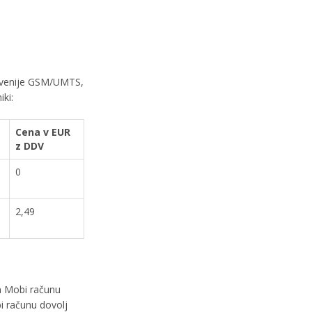
lovenije GSM/UMTS,
iki:
Cena v EUR
z DDV
0
2,49
em Mobi računu
i računu dovolj