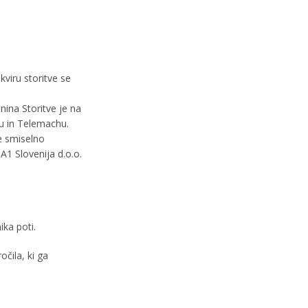
viru storitve se
ina Storitve je na
au in Telemachu.
e smiselno
A1 Slovenija d.o.o.
ka poti.
čila, ki ga