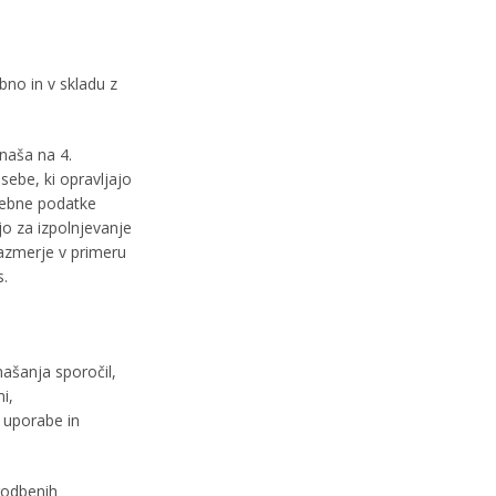
bno in v skladu z
naša na 4.
sebe, ki opravljajo
sebne podatke
o za izpolnjevanje
azmerje v primeru
s.
našanja sporočil,
i,
e uporabe in
godbenih