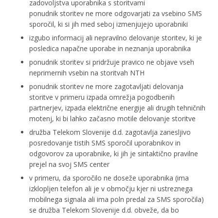
zadovoljstva uporabnika s storitvami
ponudnik storitev ne more odgovarjati za vsebino SMS
sporočil, ki si jih med seboj izmenjujejo uporabniki
izgubo informacij ali nepravilno delovanje storitev, ki je
posledica napačne uporabe in neznanja uporabnika
ponudnik storitev si pridržuje pravico ne objave vseh
neprimernih vsebin na storitvah NTH
ponudnik storitev ne more zagotavljati delovanja
storitve v primeru izpada omrežja pogodbenih
partnerjev, izpada električne energije ali drugih tehničnih
motenj, ki bi lahko začasno motile delovanje storitve
družba Telekom Slovenije d.d. zagotavlja zanesljivo
posredovanje tistih SMS sporočil uporabnikov in
odgovorov za uporabnike, ki jih je sintaktično pravilne
prejel na svoj SMS center
v primeru, da sporočilo ne doseže uporabnika (ima
izklopljen telefon ali je v območju kjer ni ustreznega
mobilnega signala ali ima poln predal za SMS sporočila)
se družba Telekom Slovenije d.d. obveže, da bo