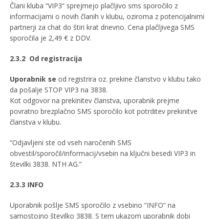
Člani kluba “VIP3” sprejmejo plačljivo sms sporočilo z
informacijami o novih članih v klubu, oziroma z potencijalnimi
partnerji za chat do štiri krat dnevno. Cena plačljivega SMS
sporočila je 2,49 € z DDV.
2.3.2
Od registracija
Uporabnik se
od registrira oz. prekine članstvo v klubu tako
da pošalje STOP VIP3 na 3838.
Kot odgovor na prekinitev članstva, uporabnik prejme
povratno brezplačno SMS sporočilo kot potrditev prekinitve
članstva v klubu.
“Odjavljeni ste od vseh naročenih SMS
obvestil/sporočil/informacij/vsebin na ključni besedi VIP3 in
številki 3838. NTH AG.”
2.3.3 INFO
Uporabnik pošlje SMS sporočilo z vsebino “INFO” na
samostojno številko 3838. S tem ukazom uporabnik dobi