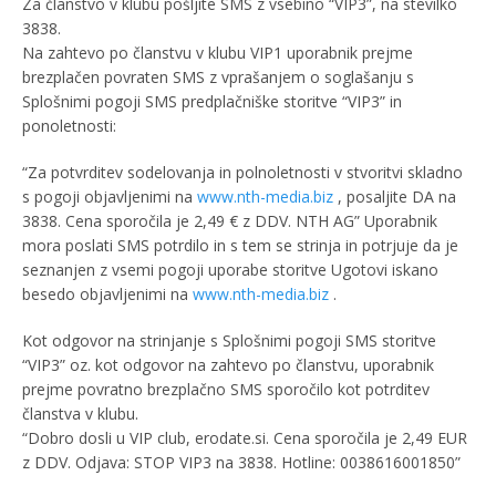
Za članstvo v klubu pošljite SMS z vsebino “VIP3”, na stevilko
3838.
Na zahtevo po članstvu v klubu VIP1 uporabnik prejme
brezplačen povraten SMS z vprašanjem o soglašanju s
Splošnimi pogoji SMS predplačniške storitve “VIP3” in
ponoletnosti:
“Za potvrditev sodelovanja in polnoletnosti v stvoritvi skladno
s pogoji objavljenimi na
www.nth-media.biz
, posaljite DA na
3838. Cena sporočila je 2,49 € z DDV. NTH AG” Uporabnik
mora poslati SMS potrdilo in s tem se strinja in potrjuje da je
seznanjen z vsemi pogoji uporabe storitve Ugotovi iskano
besedo objavljenimi na
www.nth-media.biz
.
Kot odgovor na strinjanje s Splošnimi pogoji SMS storitve
“VIP3” oz. kot odgovor na zahtevo po članstvu, uporabnik
prejme povratno brezplačno SMS sporočilo kot potrditev
članstva v klubu.
“Dobro dosli u VIP club, erodate.si. Cena sporočila je 2,49 EUR
z DDV. Odjava: STOP VIP3 na 3838. Hotline: 0038616001850”