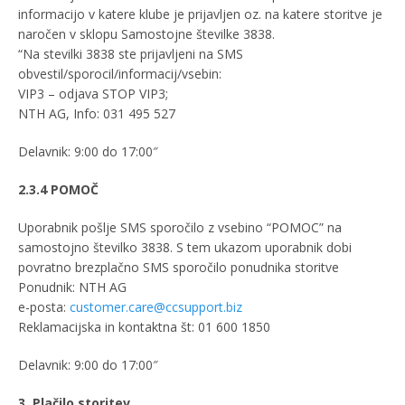
informacijo v katere klube je prijavljen oz. na katere storitve je
naročen v sklopu Samostojne številke 3838.
“Na stevilki 3838 ste prijavljeni na SMS
obvestil/sporocil/informacij/vsebin:
VIP3 – odjava STOP VIP3;
NTH AG, Info: 031 495 527
Delavnik: 9:00 do 17:00″
2.3.4 POMOČ
Uporabnik pošlje SMS sporočilo z vsebino “POMOC” na
samostojno številko 3838. S tem ukazom uporabnik dobi
povratno brezplačno SMS sporočilo ponudnika storitve
Ponudnik: NTH AG
e-posta:
customer.care@ccsupport.biz
Reklamacijska in kontaktna št: 01 600 1850
Delavnik: 9:00 do 17:00″
3. Plačilo storitev