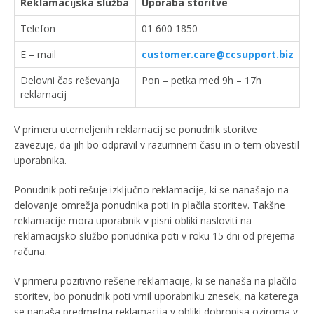
Reklamacijska služba
Uporaba storitve
Telefon
01 600 1850
E – mail
customer.care@ccsupport.biz
Delovni čas reševanja
Pon – petka med 9h – 17h
reklamacij
V primeru utemeljenih reklamacij se ponudnik storitve
zavezuje, da jih bo odpravil v razumnem času in o tem obvestil
uporabnika.
Ponudnik poti rešuje izključno reklamacije, ki se nanašajo na
delovanje omrežja ponudnika poti in plačila storitev. Takšne
reklamacije mora uporabnik v pisni obliki nasloviti na
reklamacijsko službo ponudnika poti v roku 15 dni od prejema
računa.
V primeru pozitivno rešene reklamacije, ki se nanaša na plačilo
storitev, bo ponudnik poti vrnil uporabniku znesek, na katerega
se nanaša predmetna reklamacija v obliki dobropisa oziroma v