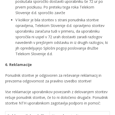
poskušala sporočilo dostaviti uporabniku še 72 ur po
prvem poizkusu. Po preteku tega roka Telekom
Slovenije d.d. sporočilo zavrže
V kolikor je bila storitev s strani ponudnika storitve
opravljena, Telekom Slovenije d.d. opravljeno storitev
uporabniku zaračuna tudi v primeru, da uporabniku
sporočila ni uspel v 72 urah dostaviti zaradi razlogov
navedenih v prejšnjem odstavku in iz drugih razlogov, ki
jih opredeljujejo Splošni pogoji poslovanja družbe
Telekom Slovenije d.d.
6. Reklamacije
Ponudnik storitve je odgovoren za reševanje reklamacij in
prevzema odgovornost za pravilno izvedbo storitve!
Vse reklamacije uporabnikov povezanih z delovanjem storitev
rešuje ponudnik storitve, če to ni določeno drugače. Ponudnik
storitve NTH uporabnikom zagotavlja podporo in pomoč: