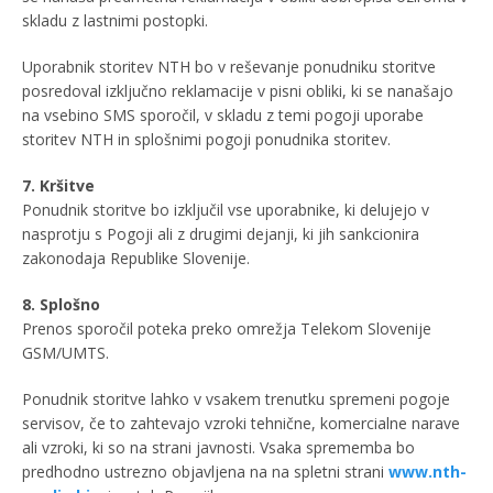
skladu z lastnimi postopki.
Uporabnik storitev NTH bo v reševanje ponudniku storitve
posredoval izključno reklamacije v pisni obliki, ki se nanašajo
na vsebino SMS sporočil, v skladu z temi pogoji uporabe
storitev NTH in splošnimi pogoji ponudnika storitev.
7. Kršitve
Ponudnik storitve bo izključil vse uporabnike, ki delujejo v
nasprotju s Pogoji ali z drugimi dejanji, ki jih sankcionira
zakonodaja Republike Slovenije.
8. Splošno
Prenos sporočil poteka preko omrežja Telekom Slovenije
GSM/UMTS.
Ponudnik storitve lahko v vsakem trenutku spremeni pogoje
servisov, če to zahtevajo vzroki tehnične, komercialne narave
ali vzroki, ki so na strani javnosti. Vsaka sprememba bo
predhodno ustrezno objavljena na na spletni strani
www.nth-