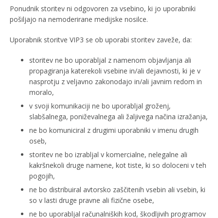
Ponudnik storitev ni odgovoren za vsebino, ki jo uporabniki
pošiljajo na nemoderirane medijske nosilce.
Uporabnik storitve VIP3 se ob uporabi storitev zaveže, da:
storitev ne bo uporabljal z namenom objavljanja ali
propagiranja katerekoli vsebine in/ali dejavnosti, ki je v
nasprotju z veljavno zakonodajo in/ali javnim redom in
moralo,
v svoji komunikaciji ne bo uporabljal groženj,
slabšalnega, poniževalnega ali žaljivega načina izražanja,
ne bo komuniciral z drugimi uporabniki v imenu drugih
oseb,
storitev ne bo izrabljal v komercialne, nelegalne ali
kakršnekoli druge namene, kot tiste, ki so doloceni v teh
pogojih,
ne bo distribuiral avtorsko zaščitenih vsebin ali vsebin, ki
so v lasti druge pravne ali fizične osebe,
ne bo uporabljal računalniških kod, škodljivih programov