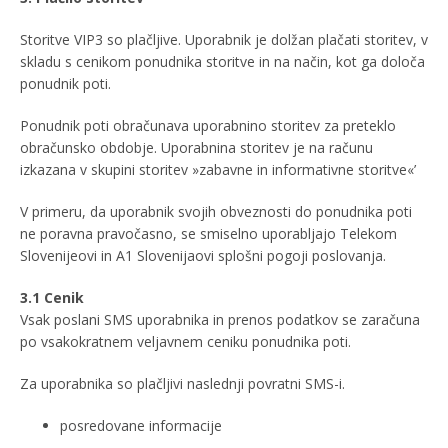
Storitve VIP3 so plačljive. Uporabnik je dolžan plačati storitev, v
skladu s cenikom ponudnika storitve in na način, kot ga določa
ponudnik poti.
Ponudnik poti obračunava uporabnino storitev za preteklo
obračunsko obdobje. Uporabnina storitev je na računu
izkazana v skupini storitev »zabavne in informativne storitve«’
V primeru, da uporabnik svojih obveznosti do ponudnika poti
ne poravna pravočasno, se smiselno uporabljajo Telekom
Slovenijeovi in A1 Slovenijaovi splošni pogoji poslovanja.
3.1 Cenik
Vsak poslani SMS uporabnika in prenos podatkov se zaračuna
po vsakokratnem veljavnem ceniku ponudnika poti.
Za uporabnika so plačljivi naslednji povratni SMS-i.
posredovane informacije