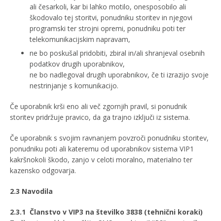
ali česarkoli, kar bi lahko motilo, onesposobilo ali
škodovalo tej storitvi, ponudniku storitev in njegovi
programski ter strojni opremi, ponudniku poti ter
telekomunikacijskim napravam,
ne bo poskušal pridobiti, zbiral in/ali shranjeval osebnih
podatkov drugih uporabnikov,
ne bo nadlegoval drugih uporabnikov, če ti izrazijo svoje
nestrinjanje s komunikacijo.
Če uporabnik krši eno ali več zgornjih pravil, si ponudnik
storitev pridržuje pravico, da ga trajno izključi iz sistema.
Če uporabnik s svojim ravnanjem povzroči ponudniku storitev,
ponudniku poti ali kateremu od uporabnikov sistema VIP1
kakršnokoli škodo, zanjo v celoti moralno, materialno ter
kazensko odgovarja.
2.3 Navodila
2.3.1
Članstvo v VIP3 na številko 3838 (tehnični koraki)