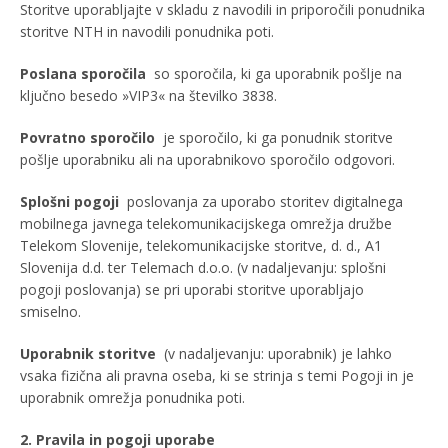
Storitve uporabljajte v skladu z navodili in priporočili ponudnika
storitve NTH in navodili ponudnika poti.
Poslana sporočila
so sporočila, ki ga uporabnik pošlje na
ključno besedo »VIP3« na številko 3838.
Povratno sporočilo
je sporočilo, ki ga ponudnik storitve
pošlje uporabniku ali na uporabnikovo sporočilo odgovori.
Splošni pogoji
poslovanja za uporabo storitev digitalnega
mobilnega javnega telekomunikacijskega omrežja družbe
Telekom Slovenije, telekomunikacijske storitve, d. d., A1
Slovenija d.d. ter Telemach d.o.o. (v nadaljevanju: splošni
pogoji poslovanja) se pri uporabi storitve uporabljajo
smiselno.
Uporabnik storitve
(v nadaljevanju: uporabnik) je lahko
vsaka fizična ali pravna oseba, ki se strinja s temi Pogoji in je
uporabnik omrežja ponudnika poti.
2. Pravila in pogoji uporabe