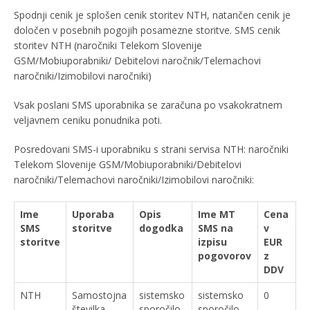
Spodnji cenik je splošen cenik storitev NTH, natančen cenik je
določen v posebnih pogojih posamezne storitve. SMS cenik
storitev NTH (naročniki Telekom Slovenije
GSM/Mobiuporabniki/ Debitelovi naročnik/Telemachovi
naročniki/Izimobilovi naročniki)
Vsak poslani SMS uporabnika se zaračuna po vsakokratnem
veljavnem ceniku ponudnika poti.
Posredovani SMS-i uporabniku s strani servisa NTH: naročniki
Telekom Slovenije GSM/Mobiuporabniki/Debitelovi
naročniki/Telemachovi naročniki/Izimobilovi naročniki:
Ime
Uporaba
Opis
Ime MT
Cena
SMS
storitve
dogodka
SMS na
v
storitve
izpisu
EUR
pogovorov
z
DDV
NTH
Samostojna
sistemsko
sistemsko
0
številka
sporočilo
sporočilo