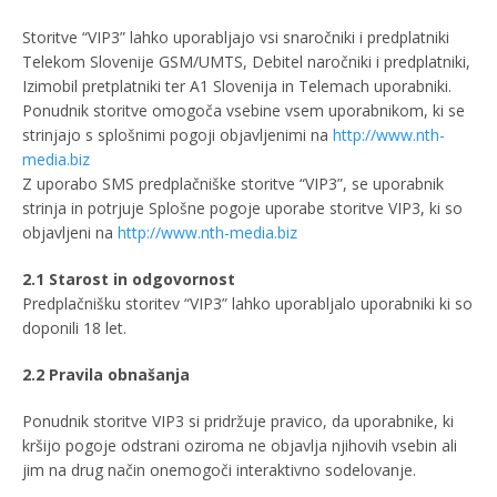
Storitve “VIP3” lahko uporabljajo vsi snaročniki i predplatniki
Telekom Slovenije GSM/UMTS, Debitel naročniki i predplatniki,
Izimobil pretplatniki ter A1 Slovenija in Telemach uporabniki.
Ponudnik storitve omogoča vsebine vsem uporabnikom, ki se
strinjajo s splošnimi pogoji objavljenimi na
http://www.nth-
media.biz
Z uporabo SMS predplačniške storitve “VIP3”, se uporabnik
strinja in potrjuje Splošne pogoje uporabe storitve VIP3, ki so
objavljeni na
http://www.nth-media.biz
2.1 Starost in odgovornost
Predplačnišku storitev “VIP3” lahko uporabljalo uporabniki ki so
doponili 18 let.
2.2 Pravila obnašanja
Ponudnik storitve VIP3 si pridržuje pravico, da uporabnike, ki
kršijo pogoje odstrani oziroma ne objavlja njihovih vsebin ali
jim na drug način onemogoči interaktivno sodelovanje.