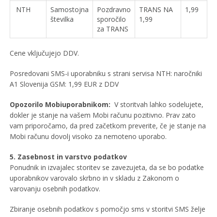
NTH
Samostojna
Pozdravno
TRANS NA
1,99
številka
sporočilo
1,99
za TRANS
Cene vključujejo DDV.
Posredovani SMS-i uporabniku s strani servisa NTH: naročniki
A1 Slovenija GSM: 1,99 EUR z DDV
Opozorilo Mobiuporabnikom:
V storitvah lahko sodelujete,
dokler je stanje na vašem Mobi računu pozitivno. Prav zato
vam priporočamo, da pred začetkom preverite, če je stanje na
Mobi računu dovolj visoko za nemoteno uporabo.
5. Zasebnost in varstvo podatkov
Ponudnik in izvajalec storitev se zavezujeta, da se bo podatke
uporabnikov varovalo skrbno in v skladu z Zakonom o
varovanju osebnih podatkov.
Zbiranje osebnih podatkov s pomočjo sms v storitvi SMS želje