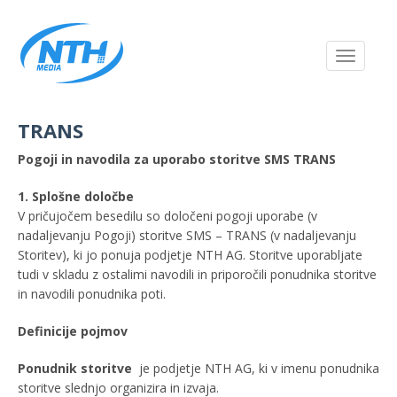
Toggle
navigati
TRANS
Pogoji in navodila za uporabo storitve SMS TRANS
1. Splošne določbe
V pričujočem besedilu so določeni pogoji uporabe (v
nadaljevanju Pogoji) storitve SMS – TRANS (v nadaljevanju
Storitev), ki jo ponuja podjetje NTH AG. Storitve uporabljate
tudi v skladu z ostalimi navodili in priporočili ponudnika storitve
in navodili ponudnika poti.
Definicije pojmov
Ponudnik storitve
je podjetje NTH AG, ki v imenu ponudnika
storitve slednjo organizira in izvaja.