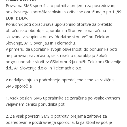
Povratna SMS sporočila o potrditvi prejema za posredovanje
pozdravnega sporočila v okviru storitve se obračunajo po
1
,99
EUR
z DDV.
Ponudnik poti obračunava uporabnino Storitve za preteklo
obračunsko obdobje. Uporabnina Storitve je na računu
izkazana v skupini storitev “dodatne storitve” pri Telekom
Slovenije, A1 Slovenijau in Telemachu.
V primeru, da uporabnik svojih obveznosti do ponudnika poti
ne poravna pravočasno, se smiselno uporabljajo Splošni
pogoji uporabe storitev GSM omrežja družb Telekom Slovenije
d.d., A1 Slovenija d.o.o. in Telemach d.o.o.
V nadaljevanju so podrobneje opredeljene cene za različna
SMS sporočila:
1. Vsak poslani SMS uporabnika se zaračuna po vsakokratnem
veljavnem ceniku ponudnika poti.
2. Za vsak povratni SMS o potrditvi prejema zahteve za
posredovanje pozdravnega sporočila, ki ga Storitev pošlje