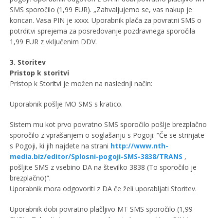
SMS sporočilo (1,99 EUR). „Zahvaljujemo se, vas nakup je
koncan. Vasa PIN je xxxx. Uporabnik plača za povratni SMS o
potrditvi sprejema za posredovanje pozdravnega sporočila
1,99 EUR z vključenim DDV.
3. Storitev
Pristop k storitvi
Pristop k Storitvi je možen na naslednji način:
Uporabnik pošlje MO SMS s kratico.
Sistem mu kot prvo povratno SMS sporočilo pošlje brezplačno
sporočilo z vprašanjem o soglašanju s Pogoji: “Če se strinjate
s Pogoji, ki jih najdete na strani
http://www.nth-
media.biz/editor/Splosni-pogoji-SMS-3838/TRANS
,
pošljite SMS z vsebino DA na številko 3838 (To sporočilo je
brezplačno)”.
Uporabnik mora odgovoriti z DA če želi uporabljati Storitev.
Uporabnik dobi povratno plačljivo MT SMS sporočilo (1,99