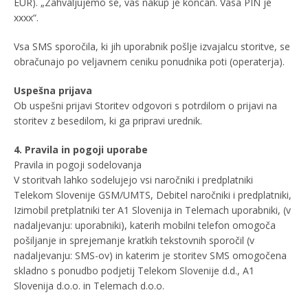
EUR). „Zahvaljujemo se, vas nakup je koncan. Vasa PIN je
xxxx“.
Vsa SMS sporočila, ki jih uporabnik pošlje izvajalcu storitve, se
obračunajo po veljavnem ceniku ponudnika poti (operaterja).
Uspešna prijava
Ob uspešni prijavi Storitev odgovori s potrdilom o prijavi na
storitev z besedilom, ki ga pripravi urednik.
4. Pravila in pogoji uporabe
Pravila in pogoji sodelovanja
V storitvah lahko sodelujejo vsi naročniki i predplatniki
Telekom Slovenije GSM/UMTS, Debitel naročniki i predplatniki,
Izimobil pretplatniki ter A1 Slovenija in Telemach uporabniki, (v
nadaljevanju: uporabniki), katerih mobilni telefon omogoča
pošiljanje in sprejemanje kratkih tekstovnih sporočil (v
nadaljevanju: SMS-ov) in katerim je storitev SMS omogočena
skladno s ponudbo podjetij Telekom Slovenije d.d., A1
Slovenija d.o.o. in Telemach d.o.o.