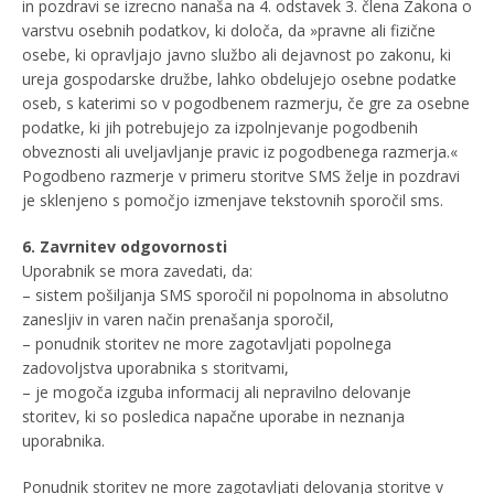
in pozdravi se izrecno nanaša na 4. odstavek 3. člena Zakona o
varstvu osebnih podatkov, ki določa, da »pravne ali fizične
osebe, ki opravljajo javno službo ali dejavnost po zakonu, ki
ureja gospodarske družbe, lahko obdelujejo osebne podatke
oseb, s katerimi so v pogodbenem razmerju, če gre za osebne
podatke, ki jih potrebujejo za izpolnjevanje pogodbenih
obveznosti ali uveljavljanje pravic iz pogodbenega razmerja.«
Pogodbeno razmerje v primeru storitve SMS želje in pozdravi
je sklenjeno s pomočjo izmenjave tekstovnih sporočil sms.
6. Zavrnitev odgovornosti
Uporabnik se mora zavedati, da:
– sistem pošiljanja SMS sporočil ni popolnoma in absolutno
zanesljiv in varen način prenašanja sporočil,
– ponudnik storitev ne more zagotavljati popolnega
zadovoljstva uporabnika s storitvami,
– je mogoča izguba informacij ali nepravilno delovanje
storitev, ki so posledica napačne uporabe in neznanja
uporabnika.
Ponudnik storitev ne more zagotavljati delovanja storitve v