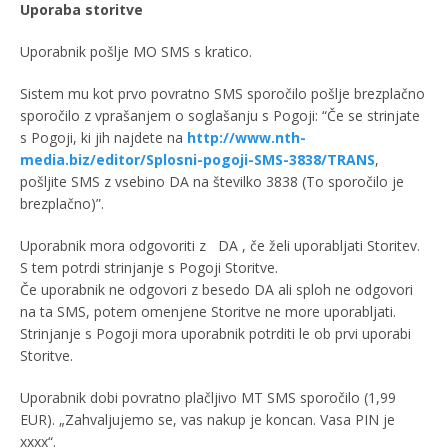
Uporaba storitve
Uporabnik pošlje MO SMS s kratico.
Sistem mu kot prvo povratno SMS sporočilo pošlje brezplačno
sporočilo z vprašanjem o soglašanju s Pogoji: “Če se strinjate
s Pogoji, ki jih najdete na
http://www.nth-
media.biz/editor/Splosni-pogoji-SMS-3838/TRANS
,
pošljite SMS z vsebino DA na številko 3838 (To sporočilo je
brezplačno)”.
Uporabnik mora odgovoriti z
DA , če želi uporabljati Storitev.
S tem potrdi strinjanje s Pogoji Storitve.
Če uporabnik ne odgovori z besedo DA ali sploh ne odgovori
na ta SMS, potem omenjene Storitve ne more uporabljati.
Strinjanje s Pogoji mora uporabnik potrditi le ob prvi uporabi
Storitve.
Uporabnik dobi povratno plačljivo MT SMS sporočilo (1,99
EUR). „Zahvaljujemo se, vas nakup je koncan. Vasa PIN je
xxxx“.