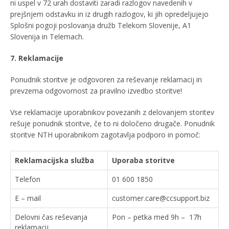
ni uspel v 72 urah dostaviti zaradi razlogov navedenih v
prejšnjem odstavku in iz drugih razlogov, ki jih opredeljujejo
Splošni pogoji poslovanja družb Telekom Slovenije, A1
Slovenija in Telemach.
7. Reklamacije
Ponudnik storitve je odgovoren za reševanje reklamacij in
prevzema odgovornost za pravilno izvedbo storitve!
Vse reklamacije uporabnikov povezanih z delovanjem storitev
rešuje ponudnik storitve, če to ni določeno drugače. Ponudnik
storitve NTH uporabnikom zagotavlja podporo in pomoč:
Reklamacijska služba
Uporaba storitve
Telefon
01 600 1850
E – mail
customer.care@ccsupport.biz
Delovni čas reševanja
Pon – petka med 9h – 17h
reklamacij