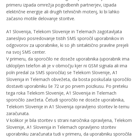
primeru izpada omrežja pogodbenih partnerjev, izpada
električne energije ali drugih tehničnih motenj, ki bi lahko
začasno motile delovanje storitve.
A1 Slovenija, Telekom Slovenije in Telemach zagotavljata
zanesljivo posredovanje tistih SMS sporočil uporabnikov in
odgovorov za uporabnike, ki so jih sintaktično pravilne prejeli
na svoj SMS center.
V primeru, da sporočilo ne doseže uporabnika (uporabnik ima
izklopljen telefon ali je v območju kjer ni GSM signala ali ima
poln predal za SMS sporočila) se Telekom Slovenije, A1
Slovenija in Telemach obvežeta, da bosta poskušala sporočilo
dostaviti uporabniku še 72 ur po prvem poizkusu. Po preteku
tega roka Telekom Slovenije, A1 Slovenija in Telemach
sporočilo zavržeta. Četudi sporočilo ne doseže uporabnika,
Telekom Slovenije in A1 Slovenija opravljeno storitev le-temu
zaračunata.
V kolikor je bila storitev s strani naročnika opravljena, Telekom
Slovenije, A1 Slovenija in Telemach opravljeno storitev
uporabniku zaračunata tudi v primeru, da uporabniku sporočila