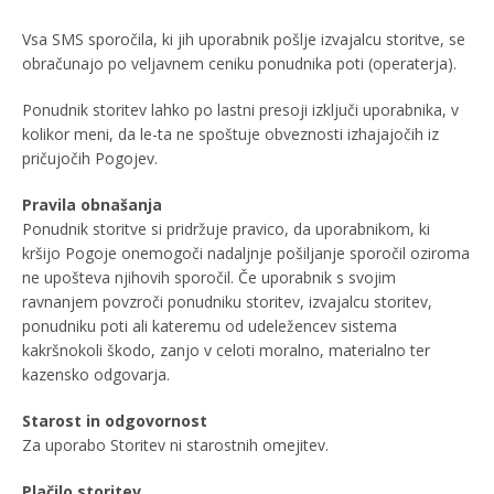
Vsa SMS sporočila, ki jih uporabnik pošlje izvajalcu storitve, se
obračunajo po veljavnem ceniku ponudnika poti (operaterja).
Ponudnik storitev lahko po lastni presoji izključi uporabnika, v
kolikor meni, da le-ta ne spoštuje obveznosti izhajajočih iz
pričujočih Pogojev.
Pravila obnašanja
Ponudnik storitve si pridržuje pravico, da uporabnikom, ki
kršijo Pogoje onemogoči nadaljnje pošiljanje sporočil oziroma
ne upošteva njihovih sporočil. Če uporabnik s svojim
ravnanjem povzroči ponudniku storitev, izvajalcu storitev,
ponudniku poti ali kateremu od udeležencev sistema
kakršnokoli škodo, zanjo v celoti moralno, materialno ter
kazensko odgovarja.
Starost in odgovornost
Za uporabo Storitev ni starostnih omejitev.
Plačilo storitev