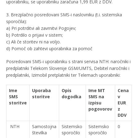
uporabniku, se uporabniku zaračuna 1,99 EUR z DDV.
3. Brezplačno posredovani SMS-i naslovniku (t.i. sistemska
sporočila):
a) Pri potrditvi ali zavrnitvi Pogojev;
b) Potrdilo o prijavi v sistem;
c) Ali če storitev ni na voljo.
d) Pomoč ob zahtevi uporabnika za pomoč
Posredovani SMS-i uporabniku s strani servisa NTH: naročniki i
predplatniki Telekom Slovenije GSM/UMTS, Debitel naročniki i
predplatniki, Izimobil pretplatniki ter Telemach uporabniki:
Ime
Uporaba
Opis
Ime MT
Cena
SMS
storitve
dogodka
SMS na
v
storitve
izpisu
EUR
pogovorov
z
DDV
NTH
Samostojna
Sistemsko
Sistemsko
0
številka
sporočilo
sporočilo