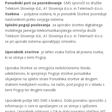
Ponudniki poti za posredovanje
SMS sporočil so družbe
Telekom Slovenije d.d., A1 Slovenija d.o.o. in Telemach d.o.o.
Vsebina
– poljubna vsebina, ki jo ponudnik Storitve posreduje
naslovnikom preko svojega sistema.
Splošni pogoji poslovanja
za uporabo storitev digitalnega
mobilnega javnega telekomunikacijskega omrežja družb
Telekom Slovenije d.d., A1 Slovenija d.o.o. in Telemach d.o.o.
se pri uporabi sistema uporabljajo smiselno.
Uporabnik storitve
je lahko vsaka fizična ali pravna oseba,
ki se strinja s temi Pogoji.
Uporaba Storitve se omogoča nedoločenemu številu
udeležencev, ki sprejmejo Pogoje storitve ponudnika
objavljene na spletni strani Ponudnika storitve ali drugem
stalnem medijskem nosilcu, na način, pod pogoji in v skladu s
temi Pogoji ter drugimi navodili.
Uporabnik pošlje MO SMS s kratico. Dobi povratno sporočilo z
informacijo o ceni in vprašanjem ce se strinja s splšsnimi
pogoji. Uporabnik odgovori z DA in dobi povratno plačljivo MT